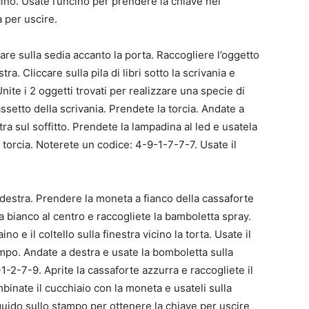
ino. Usate l’uncino per prendere la chiave nel
 per uscire.
are sulla sedia accanto la porta. Raccogliere l’oggetto
ra. Cliccare sulla pila di libri sotto la scrivania e
Unite i 2 oggetti trovati per realizzare una specie di
assetto della scrivania. Prendete la torcia. Andate a
tra sul soffitto. Prendete la lampadina al led e usatela
a torcia. Noterete un codice: 4-9-1-7-7-7. Usate il
 destra. Prendere la moneta a fianco della cassaforte
a bianco al centro e raccogliete la bamboletta spray.
no e il coltello sulla finestra vicino la torta. Usate il
tampo. Andate a destra e usate la bomboletta sulla
1-2-7-9. Aprite la cassaforte azzurra e raccogliete il
nate il cucchiaio con la moneta e usateli sulla
iquido sullo stampo per ottenere la chiave per uscire