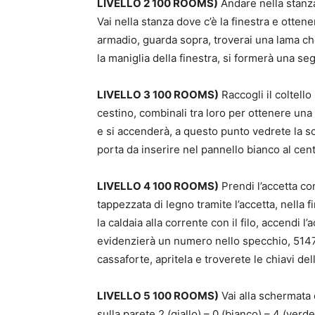
LIVELLO 2 100 ROOMS)
Andare nella stanza
Vai nella stanza dove c’è la finestra e otten
armadio, guarda sopra, troverai una lama c
la maniglia della finestra, si formerà una se
LIVELLO 3 100 ROOMS)
Raccogli il coltello
cestino, combinali tra loro per ottenere una
e si accenderà, a questo punto vedrete la s
porta da inserire nel pannello bianco al cent
LIVELLO 4 100 ROOMS)
Prendi l’accetta con
tappezzata di legno tramite l’accetta, nella f
la caldaia alla corrente con il filo, accendi l
evidenzierà un numero nello specchio, 514796
cassaforte, apritela e troverete le chiavi del
LIVELLO 5 100 ROOMS)
Vai alla schermata c
sulla parete 2 (giallo) – 0 (bianco) – 4 (ver