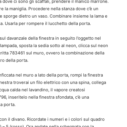
 dove ci sono gli scaffali, prendere il manico marrone.
ere la maniglia. Procedere nella stanza dove c’è un
he sporge dietro un vaso. Combinare insieme la lama e
ga. Usarla per rompere il lucchetto della porta.
 sul davanzale della finestra in seguito l’oggetto nel
 lampada, sposta la sedia sotto al neon, clicca sul neon
critta 783461 sul muro, ovvero la combinazione della
ro della porta.
ficcata nel muro a lato della porta, rompi la finestra
inestra troverai un filo elettrico con una spina, collega
’acqua calda nel lavandino, il vapore creatosi
, inseritelo nella finestra sfondata, c’è una
la porta.
on il divano. Ricordate i numeri e i colori sul quadro
de) – 5 (rosso). Ora andate nella schermata con la