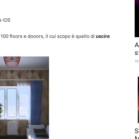
e iOS
 100 floors e dooors, il cui scopo è quello di
uscire
A
s
19
S
M