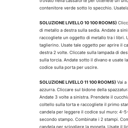
trovato nella cassaforte per ottenete un unc
contenitore verde sotto lo specchio. Usatela
SOLUZIONE LIVELLO 10 100 ROOMS)
Clicc
di metallo a destra sulla sedia. Andate a sinist
raccogliete un oggetto di metallo tra i libri. 
taglierino. Usate tale oggetto per aprire il c
destra 2 volte. Cliccate sulla lampada di des
sulla torcia. Andate sotto il divano e usate l
codice sulla porta per uscire.
SOLUZIONE LIVELLO 11 100 ROOMS)
Vai a
azzurra. Cliccare sul bidone della spazzatur
Andate 3 volte a sinistra. Prendete il cucchiai
coltello sulla torta e raccogliete il primo s
candela per leggere il codice sul muro: 4-5-
secondo stampo. Combinate i 2 stampi. Combi
candela per sciogliere la moneta. Usate il l