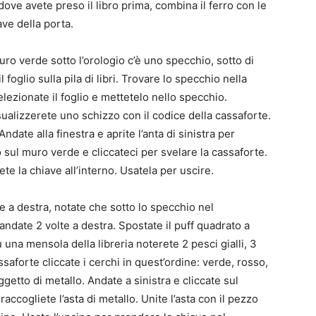
dove avete preso il libro prima, combina il ferro con le
ave della porta.
ro verde sotto l’orologio c’è uno specchio, sotto di
 foglio sulla pila di libri. Trovare lo specchio nella
elezionate il foglio e mettetelo nello specchio.
isualizzerete uno schizzo con il codice della cassaforte.
ndate alla finestra e aprite l’anta di sinistra per
o sul muro verde e cliccateci per svelare la cassaforte.
dete la chiave all’interno. Usatela per uscire.
 a destra, notate che sotto lo specchio nel
andate 2 volte a destra. Spostate il puff quadrato a
su una mensola della libreria noterete 2 pesci gialli, 3
assaforte cliccate i cerchi in quest’ordine: verde, rosso,
ggetto di metallo. Andate a sinistra e cliccate sul
raccogliete l’asta di metallo. Unite l’asta con il pezzo