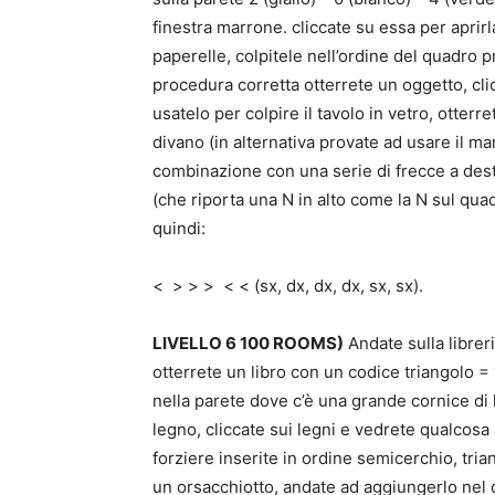
finestra marrone. cliccate su essa per aprirl
paperelle, colpitele nell’ordine del quadro p
procedura corretta otterrete un oggetto, cli
usatelo per colpire il tavolo in vetro, otterr
divano (in alternativa provate ad usare il m
combinazione con una serie di frecce a destr
(che riporta una N in alto come la N sul quad
quindi:
< > > > < < (sx, dx, dx, dx, sx, sx).
LIVELLO 6 100 ROOMS)
Andate sulla libreri
otterrete un libro con un codice triangolo =
nella parete dove c’è una grande cornice di l
legno, cliccate sui legni e vedrete qualcosa 
forziere inserite in ordine semicerchio, tria
un orsacchiotto, andate ad aggiungerlo nel 