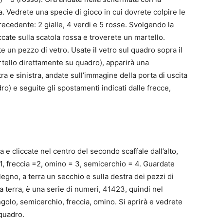
a. Vedrete una specie di gioco in cui dovrete colpire le
recedente: 2 gialle, 4 verdi e 5 rosse. Svolgendo la
ccate sulla scatola rossa e troverete un martello.
ete un pezzo di vetro. Usate il vetro sul quadro sopra il
artello direttamente su quadro), apparirà una
a e sinistra, andate sull’immagine della porta di uscita
ro) e seguite gli spostamenti indicati dalle frecce,
a e cliccate nel centro del secondo scaffale dall’alto,
 1, freccia =2, omino = 3, semicerchio = 4. Guardate
egno, a terra un secchio e sulla destra dei pezzi di
a terra, è una serie di numeri, 41423, quindi nel
ngolo, semicerchio, freccia, omino. Si aprirà e vedrete
quadro.