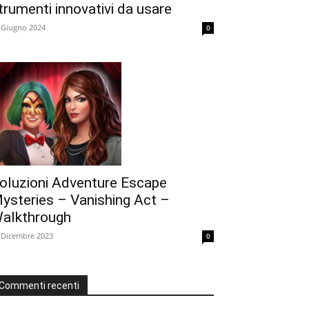
trumenti innovativi da usare
 Giugno 2024
0
oluzioni Adventure Escape
ysteries – Vanishing Act –
alkthrough
 Dicembre 2023
0
Commenti recenti