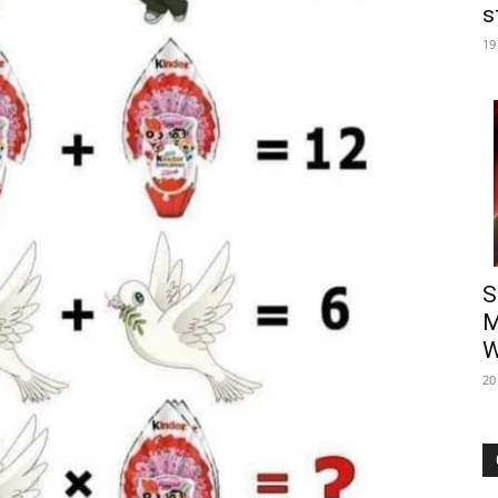
s
19
S
M
W
20