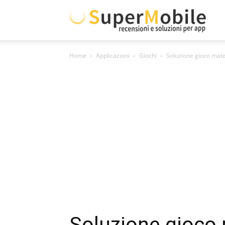
Supe
Home
Applicazioni
Giochi
Soluzione gioco mat
Mobil
Soluzione gioco