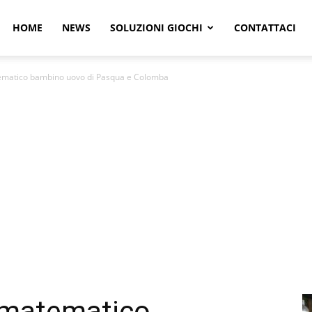
r
HOME
NEWS
SOLUZIONI GIOCHI
CONTATTACI
ematico bambino uovo di Pasqua e Colomba
e
 matematico