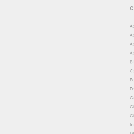
C
Ac
A
Ap
Ap
B
Ce
E
Fo
G
Gi
Gi
I
Li