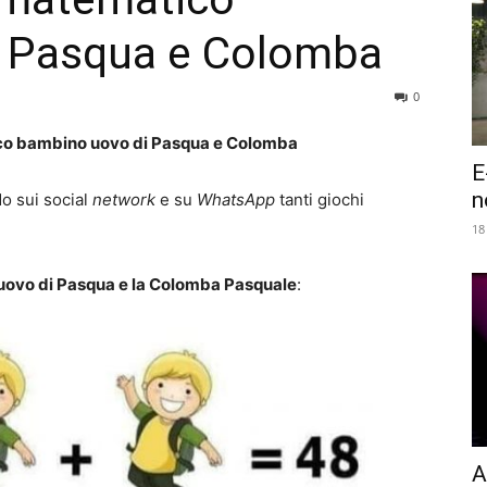
i Pasqua e Colomba
0
co bambino uovo di Pasqua e Colomba
E
n
o sui social
network
e su
WhatsApp
tanti giochi
18
uovo di Pasqua e la Colomba Pasquale
:
A