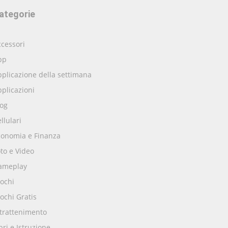
ategorie
cessori
pp
plicazione della settimana
plicazioni
log
llulari
conomia e Finanza
to e Video
ameplay
ochi
ochi Gratis
ntrattenimento
bri e Istruzione