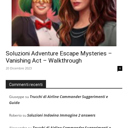
Soluzioni Adventure Escape Mysteries –
Vanishing Act – Walkthrough
20 Dicembre 2023
0
Commenti recenti
Trucchi di Airline Commander Suggerimenti e
Giuseppe
su
Guida
Soluzioni Indovina Immagine 2 answers
Roberto
su
Trucchi di Airline Commander Suggerimenti e
Alessandro
su