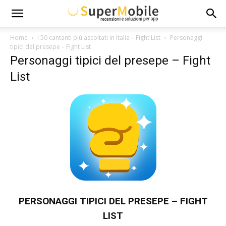
Super
Home
I 50 cantanti più ascoltati in Italia – Fight List
Personaggi
tipici del presepe – Fight List
Personaggi tipici del presepe – Fight
Mobile
List
PERSONAGGI TIPICI DEL PRESEPE – FIGHT
LIST