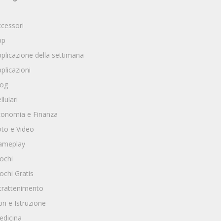
cessori
pp
plicazione della settimana
plicazioni
log
llulari
conomia e Finanza
to e Video
ameplay
ochi
ochi Gratis
trattenimento
bri e Istruzione
edicina