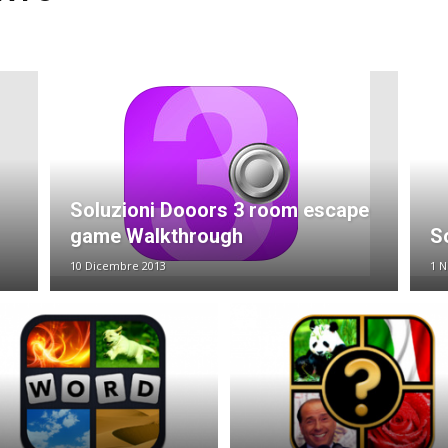
Soluzioni Dooors 3 room escape
game Walkthrough
S
10 Dicembre 2013
1 