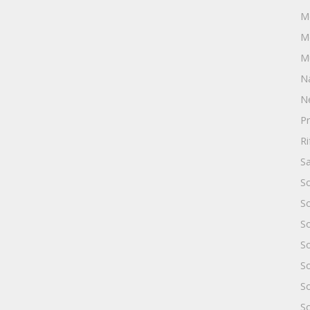
M
M
M
N
N
Pr
Ri
Sa
So
S
S
So
So
S
So