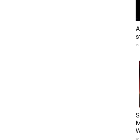
A
s
19
S
M
W
20