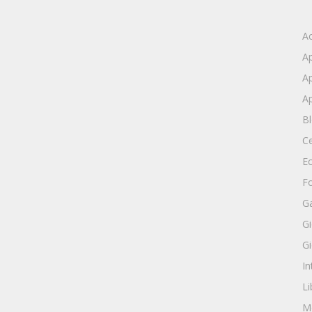
Ac
A
Ap
Ap
B
Ce
E
Fo
G
Gi
Gi
In
Li
M