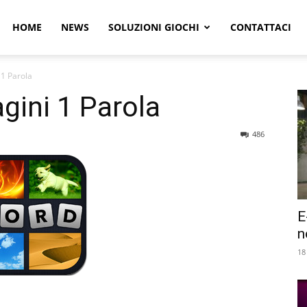
r
HOME
NEWS
SOLUZIONI GIOCHI
CONTATTACI
 1 Parola
e
gini 1 Parola
486
E
n
18