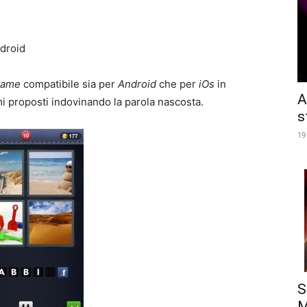
droid
game
compatibile sia per
Android
che per
iOs
in
A
gmi proposti indovinando la parola nascosta.
s
19
S
M