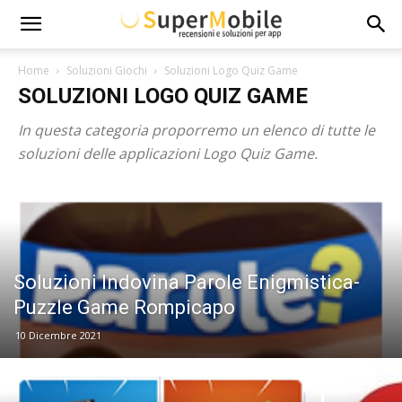
Super
Home
Soluzioni Giochi
Soluzioni Logo Quiz Game
SOLUZIONI LOGO QUIZ GAME
Mobile
In questa categoria proporremo un elenco di tutte le
soluzioni delle applicazioni Logo Quiz Game.
Soluzioni Indovina Parole Enigmistica-
Puzzle Game Rompicapo
10 Dicembre 2021