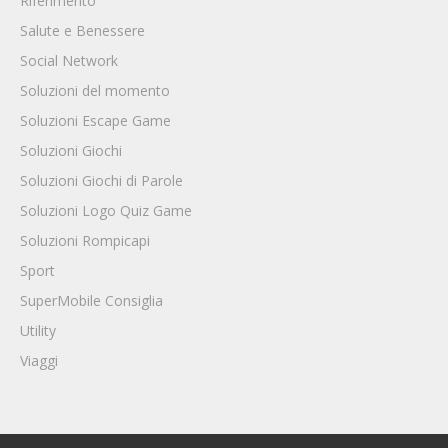
Riferimento
Salute e Benessere
Social Network
Soluzioni del momento
Soluzioni Escape Game
Soluzioni Giochi
Soluzioni Giochi di Parole
Soluzioni Logo Quiz Game
Soluzioni Rompicapi
Sport
SuperMobile Consiglia
Utility
Viaggi