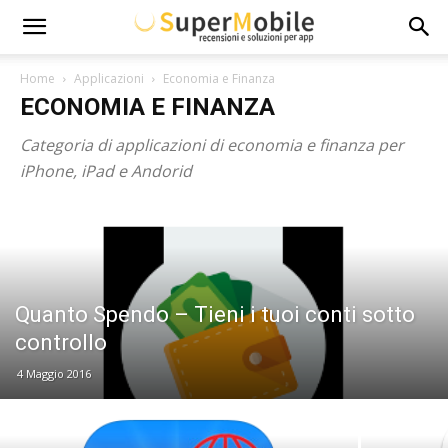
Super
Home
Applicazioni
Economia e Finanza
ECONOMIA E FINANZA
Mobile
Categoria di applicazioni di economia e finanza per
iPhone, iPad e Andorid
Quanto Spendo – Tieni i tuoi conti sotto
controllo
4 Maggio 2016