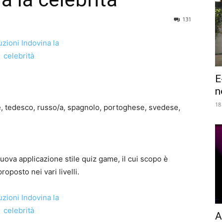
131
E
n
18
se, tedesco, russo/a, spagnolo, portoghese, svedese,
uova applicazione stile quiz game, il cui scopo è
oposto nei vari livelli.
A