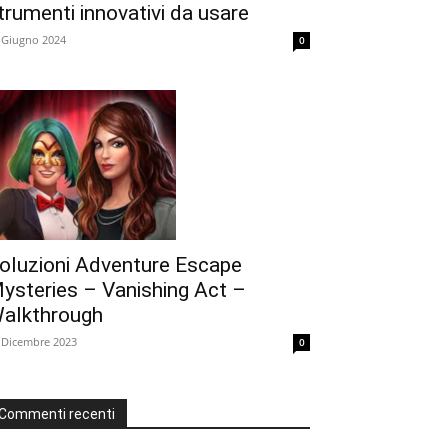
trumenti innovativi da usare
 Giugno 2024
0
oluzioni Adventure Escape
ysteries – Vanishing Act –
alkthrough
 Dicembre 2023
0
Commenti recenti