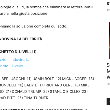
s
ologie di aiuti, la bomba che eliminerà le lettere inutili
19
parola nella giusta posizione.
oniamo la soluzione completa qui sotto:
NDOVINA LA CELEBRITà
ETTO DI LIVELLI 1)
.
S
M
W
BERLUSCONI 11) USAIN BOLT 12) MICK JAGGER 13)
20
NCELLI 16) LADY D 17) RICHARD GERE 18) MIKE
RO 21) DONALD TRUMP 22) STANLIO E OLLIO 23)
AD PITT 25) TINA TURNER