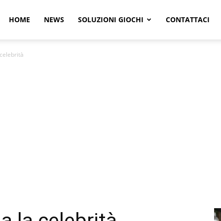
r
HOME
NEWS
SOLUZIONI GIOCHI
CONTATTACI
 celebrità
e
a la celebrità