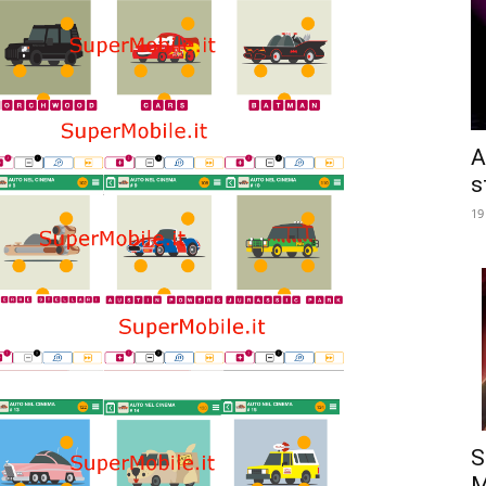
A
s
19
S
M