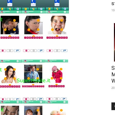
s
19
S
M
W
20