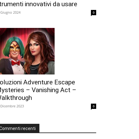
trumenti innovativi da usare
 Giugno 2024
0
oluzioni Adventure Escape
ysteries – Vanishing Act –
alkthrough
 Dicembre 2023
0
Commenti recenti