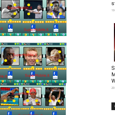
s
19
S
M
W
20