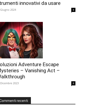
trumenti innovativi da usare
 Giugno 2024
0
oluzioni Adventure Escape
ysteries – Vanishing Act –
alkthrough
 Dicembre 2023
0
Commenti recenti