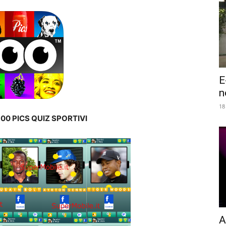
E
n
18
00 PICS QUIZ SPORTIVI
A