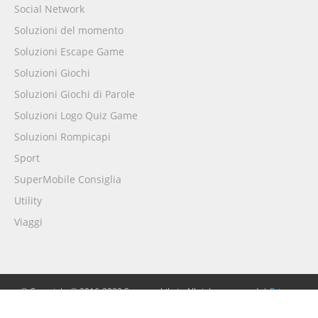
Social Network
Soluzioni del momento
Soluzioni Escape Game
Soluzioni Giochi
Soluzioni Giochi di Parole
Soluzioni Logo Quiz Game
Soluzioni Rompicapi
Sport
SuperMobile Consiglia
Utility
Viaggi
© Copyright © 2016-2022 Supermobile.it. All rights reserved. |
Privacy
Policy
|
Cookie Policy