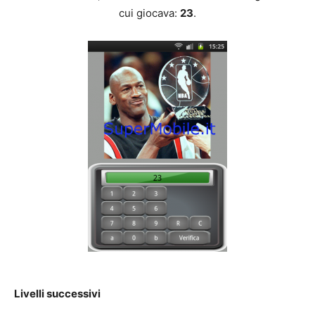
cui giocava:
23
.
Livelli successivi