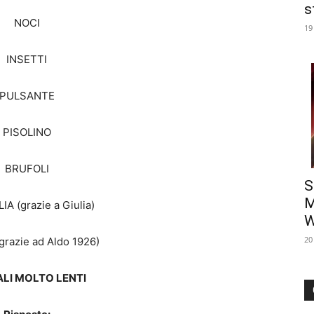
s
NOCI
19
INSETTI
PULSANTE
PISOLINO
BRUFOLI
S
M
A (grazie a Giulia)
W
20
grazie ad Aldo 1926)
LI MOLTO LENTI