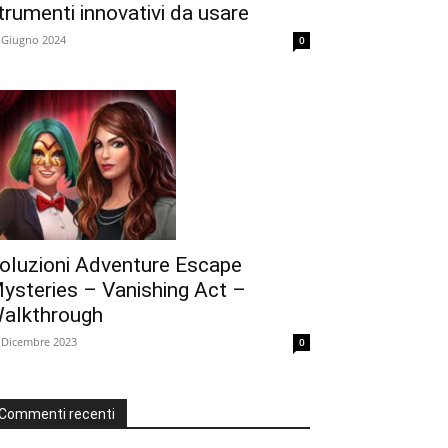
trumenti innovativi da usare
 Giugno 2024
0
oluzioni Adventure Escape
ysteries – Vanishing Act –
alkthrough
 Dicembre 2023
0
Commenti recenti