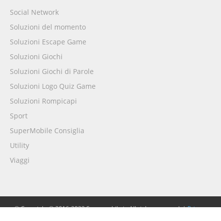
Social Network
Soluzioni del momento
Soluzioni Escape Game
Soluzioni Giochi
Soluzioni Giochi di Parole
Soluzioni Logo Quiz Game
Soluzioni Rompicapi
Sport
SuperMobile Consiglia
Utility
Viaggi
© Copyright © 2016-2022 Supermobile.it. All rights reserved. |
Privacy
Policy
|
Cookie Policy