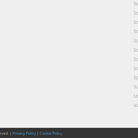
S
S
S
S
So
So
S
S
S
S
Ut
Vi
erved. |
Privacy Policy
|
Cookie Policy