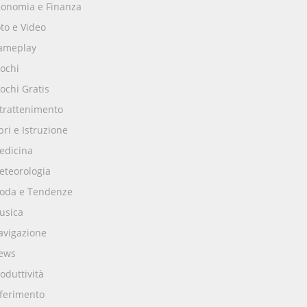
conomia e Finanza
to e Video
ameplay
ochi
ochi Gratis
ntrattenimento
bri e Istruzione
edicina
eteorologia
oda e Tendenze
usica
avigazione
ews
oduttività
iferimento