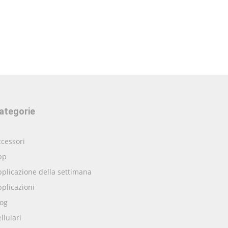
ategorie
cessori
pp
plicazione della settimana
plicazioni
log
llulari