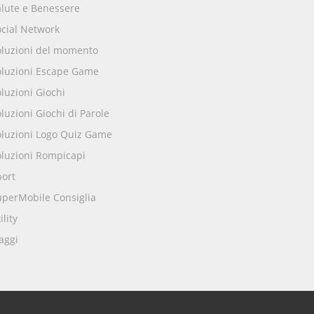
alute e Benessere
ocial Network
oluzioni del momento
oluzioni Escape Game
luzioni Giochi
luzioni Giochi di Parole
oluzioni Logo Quiz Game
oluzioni Rompicapi
port
uperMobile Consiglia
ility
aggi