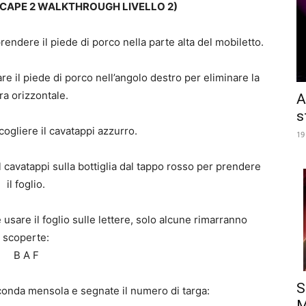
SCAPE 2 WALKTHROUGH LIVELLO
2)
prendere il piede di porco nella parte alta del mobiletto.
are il piede di porco nell’angolo destro per eliminare la
ra orizzontale.
A
s
ccogliere il cavatappi azzurro.
19
il cavatappi sulla bottiglia dal tappo rosso per prendere
il foglio.
usare il foglio sulle lettere, solo alcune rimarranno
scoperte:
B A F
S
conda mensola e segnate il numero di targa:
M