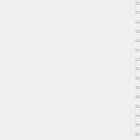
E
Fo
G
Gi
Gi
I
Li
M
M
M
M
N
N
Pr
R