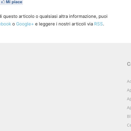
 questo articolo o qualsiasi altra informazione, puoi
ebook
o
Google+
e leggere i nostri articoli via
RSS
.
C
Ac
A
Ap
Ap
B
Ce