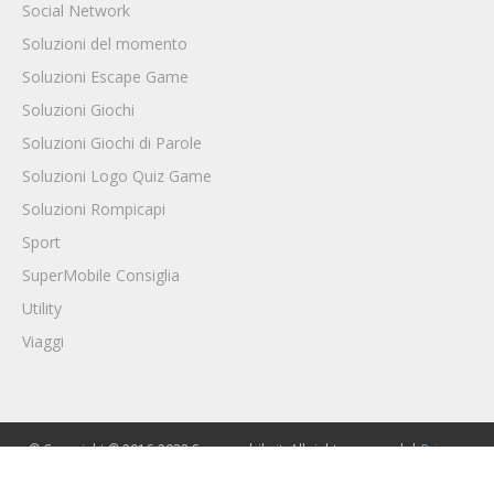
Social Network
Soluzioni del momento
Soluzioni Escape Game
Soluzioni Giochi
Soluzioni Giochi di Parole
Soluzioni Logo Quiz Game
Soluzioni Rompicapi
Sport
SuperMobile Consiglia
Utility
Viaggi
© Copyright © 2016-2022 Supermobile.it. All rights reserved. |
Privacy
Policy
|
Cookie Policy