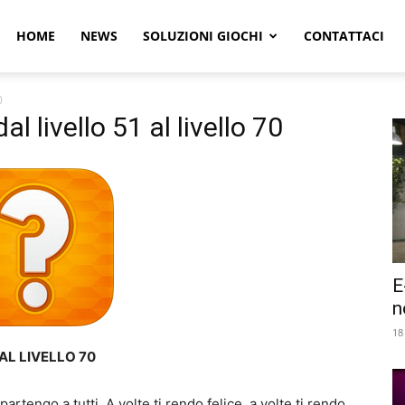
r
HOME
NEWS
SOLUZIONI GIOCHI
CONTATTACI
0
e
l livello 51 al livello 70
E
n
18
AL LIVELLO 70
engo a tutti. A volte ti rendo felice, a volte ti rendo