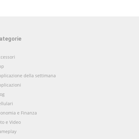
ategorie
cessori
pp
plicazione della settimana
plicazioni
log
llulari
conomia e Finanza
to e Video
ameplay