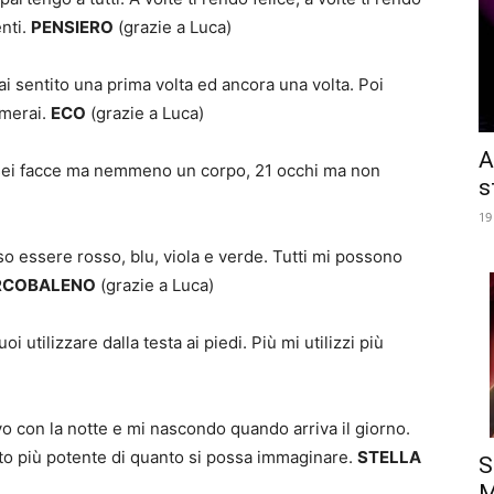
nti.
PENSIERO
(grazie a Luca)
sentito una prima volta ed ancora una volta. Poi
amerai.
ECO
(grazie a Luca)
A
i facce ma nemmeno un corpo, 21 occhi ma non
s
19
ssere rosso, blu, viola e verde. Tutti mi possono
RCOBALENO
(grazie a Luca)
ilizzare dalla testa ai piedi. Più mi utilizzi più
con la notte e mi nascondo quando arriva il giorno.
o più potente di quanto si possa immaginare.
STELLA
S
M