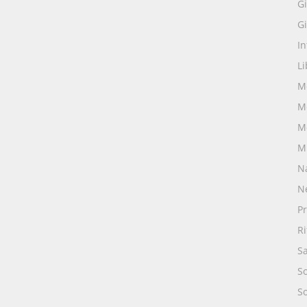
Gi
Gi
I
Li
M
M
M
M
N
N
Pr
R
S
S
S