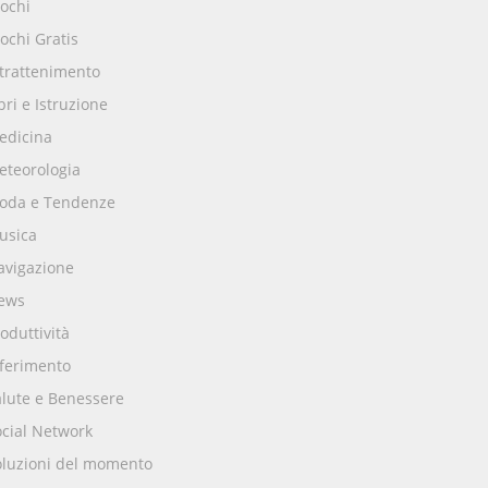
ochi
ochi Gratis
ntrattenimento
bri e Istruzione
edicina
eteorologia
oda e Tendenze
usica
avigazione
ews
oduttività
iferimento
alute e Benessere
ocial Network
oluzioni del momento