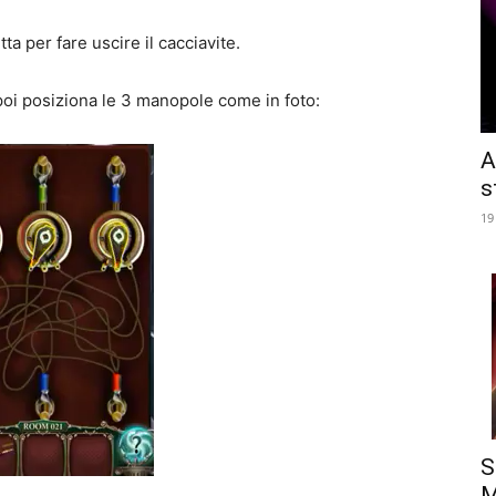
tta per fare uscire il cacciavite.
 poi posiziona le 3 manopole come in foto:
A
s
19
S
M