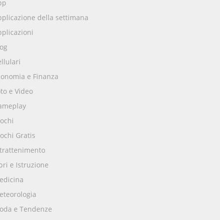
pp
plicazione della settimana
plicazioni
log
llulari
conomia e Finanza
to e Video
ameplay
ochi
ochi Gratis
ntrattenimento
bri e Istruzione
edicina
eteorologia
oda e Tendenze