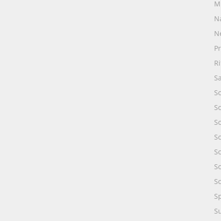
M
N
N
Pr
R
S
S
S
S
So
So
S
S
S
S