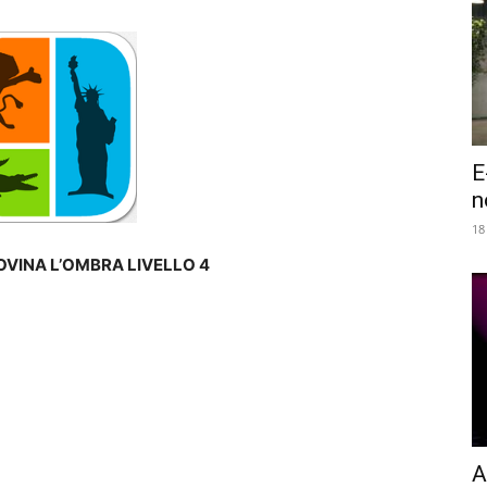
E
n
18
OVINA L’OMBRA LIVELLO 4
A