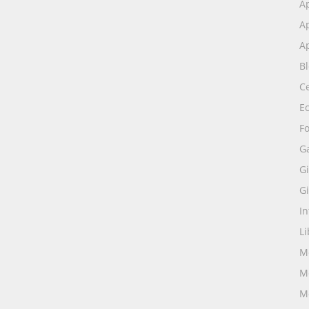
A
Ap
Ap
B
Ce
E
Fo
G
Gi
Gi
I
Li
M
M
M