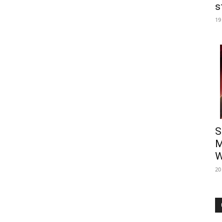
s
19
S
M
W
20