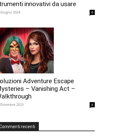
trumenti innovativi da usare
 Giugno 2024
0
oluzioni Adventure Escape
ysteries – Vanishing Act –
alkthrough
 Dicembre 2023
0
Commenti recenti