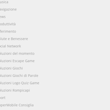
usica
avigazione
ews
oduttività
iferimento
alute e Benessere
ocial Network
oluzioni del momento
oluzioni Escape Game
luzioni Giochi
luzioni Giochi di Parole
oluzioni Logo Quiz Game
oluzioni Rompicapi
port
uperMobile Consiglia