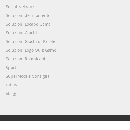
Social Network
Soluzioni del momento
Soluzioni Escape Game
Soluzioni Giochi
Soluzioni Giochi di Parole
Soluzioni Logo Quiz Game
Soluzioni Rompicapi
Sport
SuperMobile Consiglia
Utility
Viaggi
© Copyright © 2016-2022 Supermobile.it. All rights reserved. |
Privacy
Policy
|
Cookie Policy