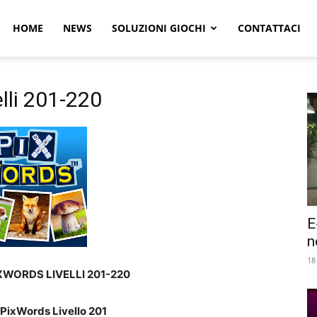
r
HOME
NEWS
SOLUZIONI GIOCHI
CONTATTACI
e
lli 201-220
E
n
18
XWORDS LIVELLI 201-220
 PixWords Livello 201