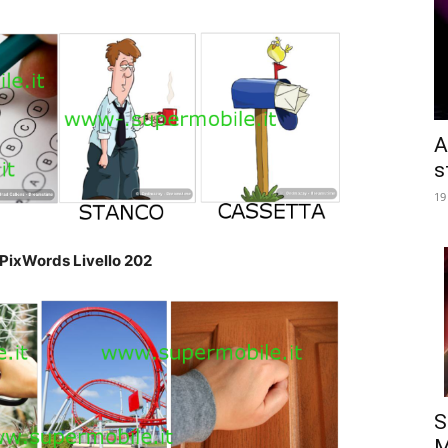
A
s
19
PixWords Livello 202
S
M