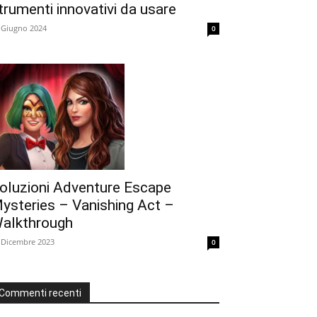
trumenti innovativi da usare
 Giugno 2024
0
oluzioni Adventure Escape
ysteries – Vanishing Act –
alkthrough
 Dicembre 2023
0
Commenti recenti