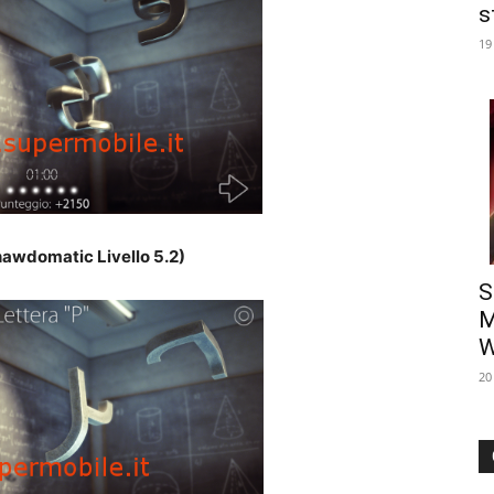
s
19
awdomatic Livello 5.2)
S
M
W
20