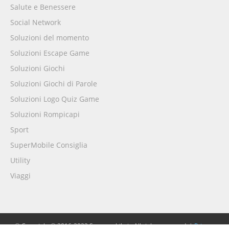
Salute e Benessere
Social Network
Soluzioni del momento
Soluzioni Escape Game
Soluzioni Giochi
Soluzioni Giochi di Parole
Soluzioni Logo Quiz Game
Soluzioni Rompicapi
Sport
SuperMobile Consiglia
Utility
Viaggi
© Copyright © 2016-2022 Supermobile.it. All rights reserved. |
Privacy