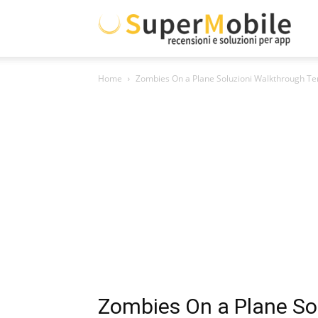
Supe
Home
Zombies On a Plane Soluzioni Walkthrough Te
Mobil
Zombies On a Plane So