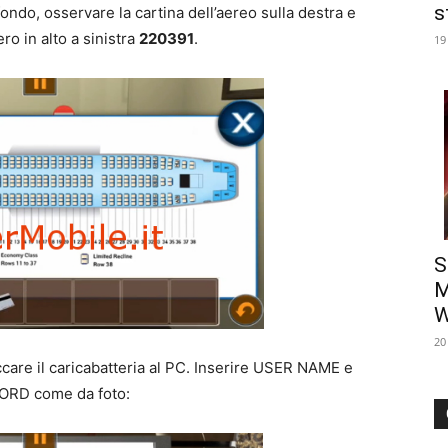
s
ndo, osservare la cartina dell’aereo sulla destra e
ro in alto a sinistra
220391
.
19
S
M
W
20
ccare il caricabatteria al PC. Inserire USER NAME e
RD come da foto: