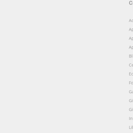
C
Ac
A
Ap
Ap
B
Ce
E
Fo
G
Gi
Gi
I
Li