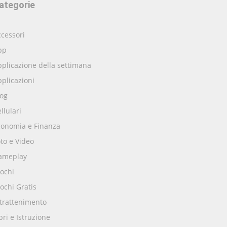
ategorie
cessori
pp
plicazione della settimana
plicazioni
log
llulari
conomia e Finanza
to e Video
ameplay
ochi
ochi Gratis
ntrattenimento
bri e Istruzione