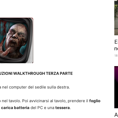
E
n
18
LUZIONI WALKTHROUGH TERZA PARTE
 nel computer del sedile sulla destra.
nel tavolo. Poi avvicinarsi al tavolo, prendere il
foglio
n
carica batteria
del PC e una
tessera
.
A