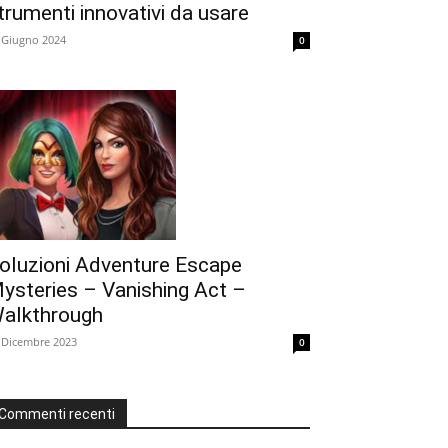
trumenti innovativi da usare
 Giugno 2024
0
oluzioni Adventure Escape
ysteries – Vanishing Act –
alkthrough
 Dicembre 2023
0
Commenti recenti