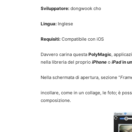
Sviluppatore:
dongwook cho
Lingua:
Inglese
Requisiti:
Compatibile con iOS
Davvero carina questa
PolyMagic
, applica
nella libreria del proprio
iPhone
o
iPad
in u
Nella schermata di apertura, sezione “
Fram
incollare, come in un collage, le foto; è pos
composizione.