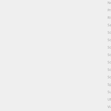
N
Pr
R
S
S
S
S
So
So
S
S
S
S
Ut
Vi