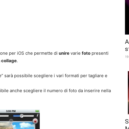
A
s
zione per iOS che permette di
unire
varie
foto
presenti
19
n collage
.
e
” sarà possibile scegliere i vari formati per tagliare e
sibile anche scegliere il numero di foto da inserire nella
S
M