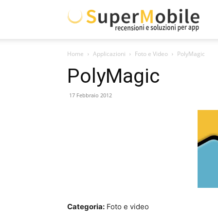
Supe
Home
Applicazioni
Foto e Video
PolyMagic
Mobil
PolyMagic
17 Febbraio 2012
Categoria:
Foto e video