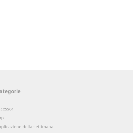
ategorie
cessori
pp
plicazione della settimana