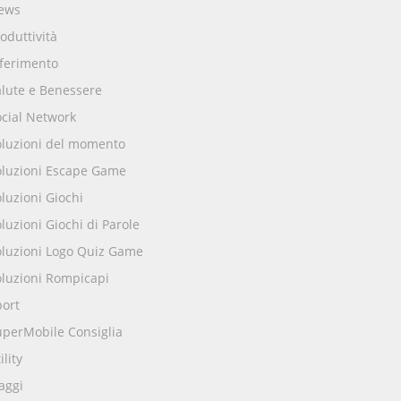
ews
oduttività
iferimento
alute e Benessere
ocial Network
oluzioni del momento
oluzioni Escape Game
luzioni Giochi
luzioni Giochi di Parole
oluzioni Logo Quiz Game
oluzioni Rompicapi
port
uperMobile Consiglia
ility
aggi