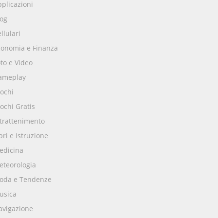
plicazioni
log
llulari
conomia e Finanza
to e Video
ameplay
ochi
ochi Gratis
ntrattenimento
bri e Istruzione
edicina
eteorologia
oda e Tendenze
usica
avigazione