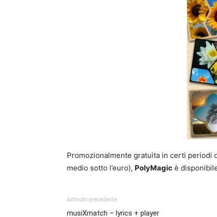
Promozionalmente gratuita in certi periodi d
medio sotto l’euro),
PolyMagic
è disponibil
Articolo precedente
musiXmatch – lyrics + player