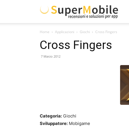
Supe
Home
Applicazioni
Giochi
Cross Fingers
Mobil
Cross Fingers
7 Marzo 2012
Categoria:
Giochi
Sviluppatore:
Mobigame