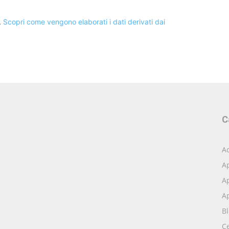
.
Scopri come vengono elaborati i dati derivati dai
C
Ac
A
Ap
Ap
B
Ce