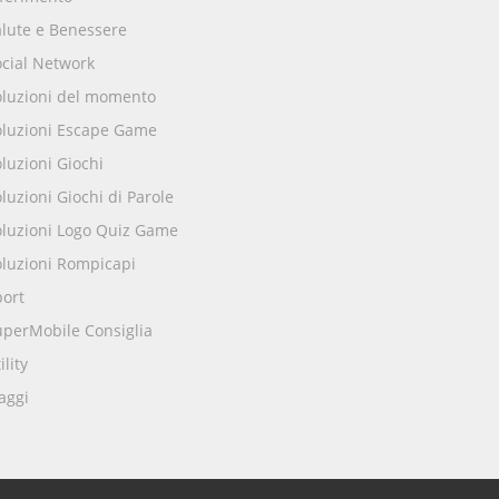
alute e Benessere
ocial Network
oluzioni del momento
oluzioni Escape Game
luzioni Giochi
luzioni Giochi di Parole
oluzioni Logo Quiz Game
oluzioni Rompicapi
port
uperMobile Consiglia
ility
aggi