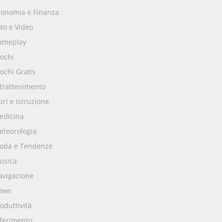
conomia e Finanza
to e Video
ameplay
ochi
ochi Gratis
ntrattenimento
bri e Istruzione
edicina
eteorologia
oda e Tendenze
usica
avigazione
ews
oduttività
iferimento