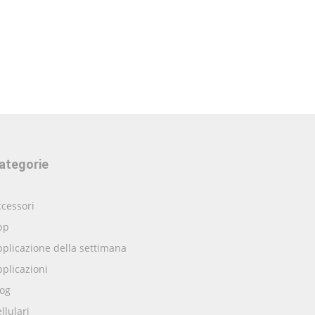
ategorie
cessori
pp
plicazione della settimana
plicazioni
log
llulari