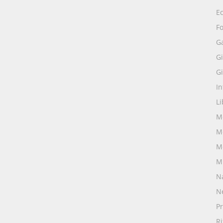
E
Fo
G
Gi
Gi
I
Li
M
M
M
M
N
N
Pr
R