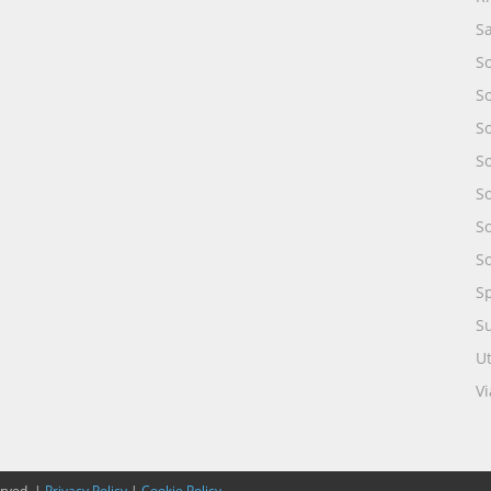
S
S
S
S
So
So
S
S
S
S
Ut
Vi
erved. |
Privacy Policy
|
Cookie Policy