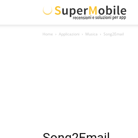
Supe
Home
Applicazioni
Musica
Song2Email
Mobil
Song2Email