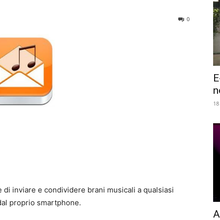
0
E
n
18
di inviare e condividere brani musicali a qualsiasi
 dal proprio smartphone.
A