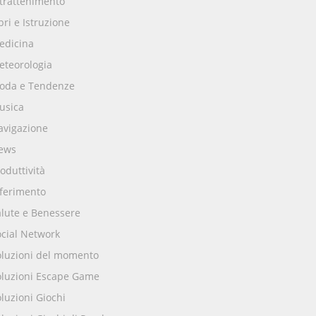
ntrattenimento
bri e Istruzione
edicina
eteorologia
oda e Tendenze
usica
avigazione
ews
oduttività
iferimento
alute e Benessere
ocial Network
oluzioni del momento
oluzioni Escape Game
luzioni Giochi