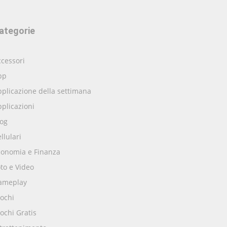
ategorie
cessori
pp
plicazione della settimana
plicazioni
log
llulari
conomia e Finanza
to e Video
ameplay
ochi
ochi Gratis