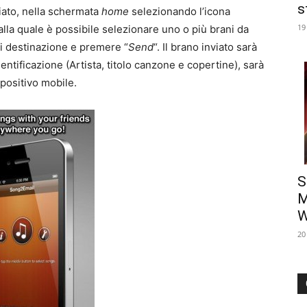
s
iato, nella schermata
home
selezionando l’icona
19
dalla quale è possibile selezionare uno o più brani da
 di destinazione e premere “
Send
“. Il brano inviato sarà
ntificazione (Artista, titolo canzone e copertine), sarà
positivo mobile.
S
M
W
20