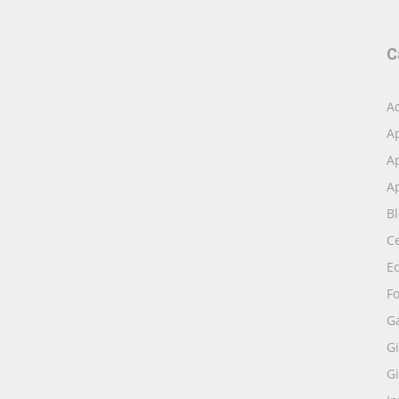
C
Ac
A
Ap
Ap
B
Ce
E
Fo
G
Gi
Gi