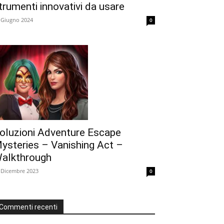
trumenti innovativi da usare
 Giugno 2024
0
oluzioni Adventure Escape
ysteries – Vanishing Act –
alkthrough
 Dicembre 2023
0
Commenti recenti