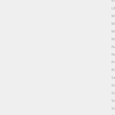
I
Li
M
M
M
M
N
N
Pr
R
S
S
S
S
So