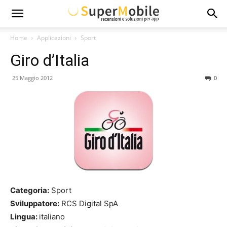
Super
Home
Applicazioni
Sport
Giro d’Italia
Mobile
25 Maggio 2012
0
Categoria:
Sport
Sviluppatore:
RCS Digital SpA
Lingua:
italiano