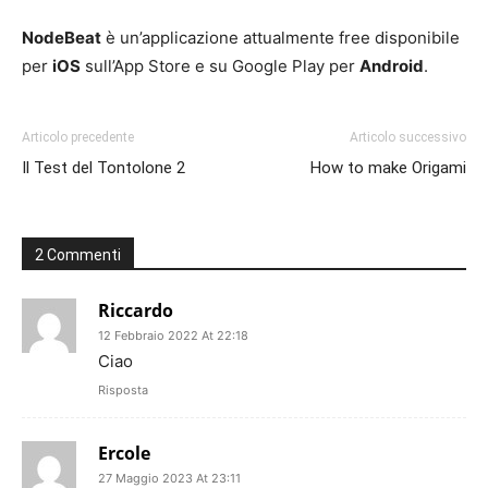
NodeBeat
è un’applicazione attualmente free disponibile
per
iOS
sull’App Store e su Google Play per
Android
.
Articolo precedente
Articolo successivo
Il Test del Tontolone 2
How to make Origami
2 Commenti
Riccardo
12 Febbraio 2022 At 22:18
Ciao
Risposta
Ercole
27 Maggio 2023 At 23:11