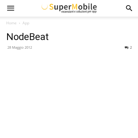
Super
Home
App
NodeBeat
Mobile
28 Maggio 2012
2