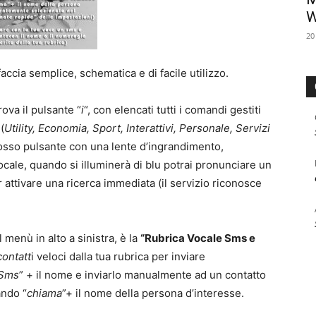
W
20
accia semplice, schematica e di facile utilizzo.
trova il pulsante “
i
“, con elencati tutti i comandi gestiti
(
Utility, Economia, Sport, Interattivi, Personale, Servizi
rosso pulsante con una lente d’ingrandimento,
ocale, quando si illuminerà di blu potrai pronunciare un
attivare una ricerca immediata (il servizio riconosce
menù in alto a sinistra, è la
“Rubrica Vocale Sms e
contatt
i veloci dalla tua rubrica per inviare
Sms
” + il nome e inviarlo manualmente ad un contatto
ando “
chiama
”+ il nome della persona d’interesse.