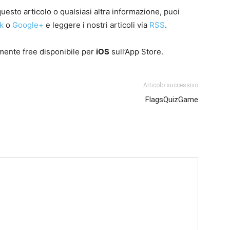
esto articolo o qualsiasi altra informazione, puoi
k
o
Google+
e leggere i nostri articoli via
RSS
.
lmente free disponibile per
iOS
sull’App Store.
Articolo successivo
FlagsQuizGame