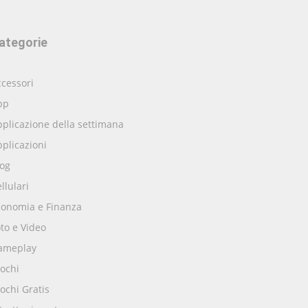
ategorie
cessori
pp
plicazione della settimana
plicazioni
log
llulari
conomia e Finanza
to e Video
ameplay
ochi
ochi Gratis