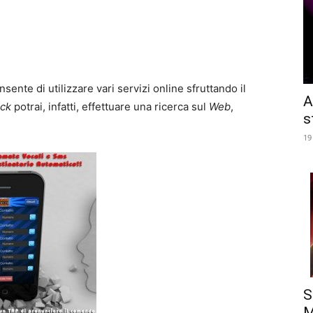
sente di utilizzare vari servizi online sfruttando il
A
ick
potrai, infatti, effettuare una ricerca sul
Web
,
s
19
S
M