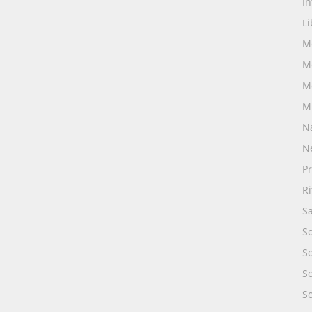
I
Li
M
M
M
M
N
N
Pr
R
S
S
S
S
So