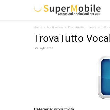
Supe
Home
Applicazioni
Produttività
TrovaTutto Voc
Mobil
TrovaTutto Voca
25 Luglio 2012
Categoria:
Produttività