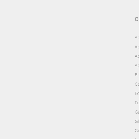
C
Ac
A
Ap
Ap
B
Ce
E
Fo
G
Gi
Gi