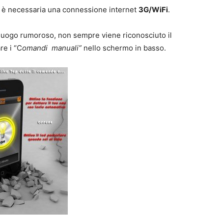
e è necessaria una connessione internet
3G/WiFi
.
n luogo rumoroso, non sempre viene riconosciuto il
re i “C
omandi manuali”
nello schermo in basso.