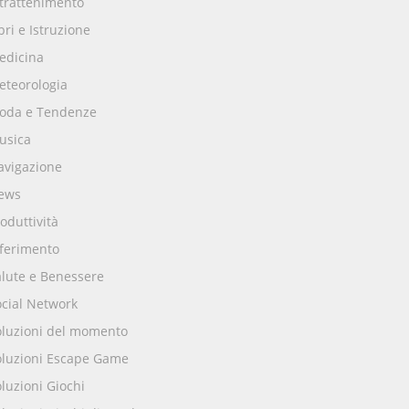
ntrattenimento
bri e Istruzione
edicina
eteorologia
oda e Tendenze
usica
avigazione
ews
oduttività
iferimento
alute e Benessere
ocial Network
oluzioni del momento
oluzioni Escape Game
luzioni Giochi