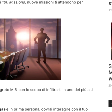
di
100 Missions,
nuove missioni ti attendono per
s
19
S
M
W
20
eto MI6, con lo scopo di infiltrarti in uno dei più alti
egas
è in prima persona, dovrai interagire con il tuo