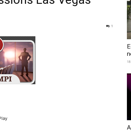
1
E
n
18
Play
A