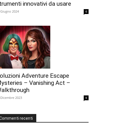
trumenti innovativi da usare
 Giugno 2024
0
oluzioni Adventure Escape
ysteries – Vanishing Act –
alkthrough
 Dicembre 2023
0
Commenti recenti