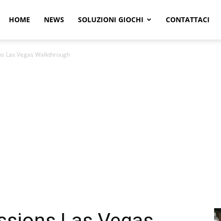
r
HOME
NEWS
SOLUZIONI GIOCHI
CONTATTACI
ons Las Vegas Walkthrough
e
issions Las Vegas