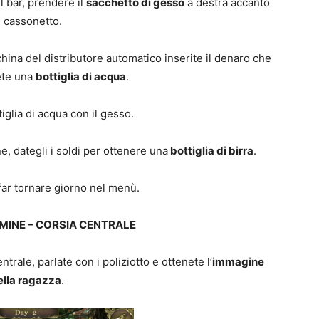
el bar, prendere il
sacchetto di gesso
a destra accanto
l cassonetto.
hina del distributore automatico inserite il denaro che
ete una
bottiglia di acqua
.
tiglia di acqua con il gesso.
e, dategli i soldi per ottenere una
bottiglia di birra
.
far tornare giorno nel menù.
MINE – CORSIA CENTRALE
trale, parlate con i poliziotto e ottenete l’
immagine
ella ragazza
.