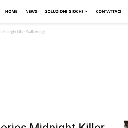
r
HOME
NEWS
SOLUZIONI GIOCHI
CONTATTACI
es Midnight Killer Walkthrough
e
ories Midnight Killer