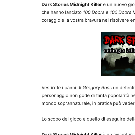
Dark Stories Midnight Killer
è un nuovo gioc
che hanno lanciato
100 Doors
e
100 Doors M
coraggio e la vostra bravura nel risolvere en
Vestirete i panni di
Gregory Ross
un detecti
personaggio non gode di tanta popolarità nel
mondo soprannaturale, in pratica può vedere
Lo scopo del gioco è quello di eseguire dell
Dark Stories Midnight Killer
è un avventura 