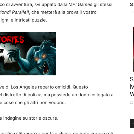
s
o di avventura, sviluppato dalla
MPI Games
gli stessi
ondi Paralleli
, che metterà alla prova il vostro
19
igmi e intricati puzzle.
S
M
ve di Los Angeles reparto omicidi. Questo
W
 distretto di polizia, ma possiede un dono collegato al
 cose che gli altri non vedono.
20
e indagine su storie oscure.
grafica stile Horror punta e clicca, dovrete cercare gli