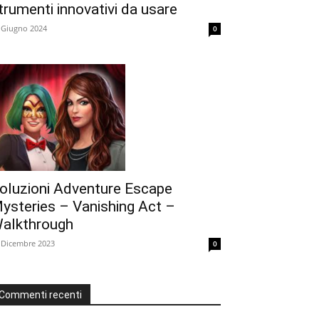
trumenti innovativi da usare
 Giugno 2024
0
oluzioni Adventure Escape
ysteries – Vanishing Act –
alkthrough
 Dicembre 2023
0
Commenti recenti