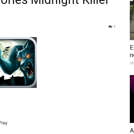
7
E
n
18
Play
A