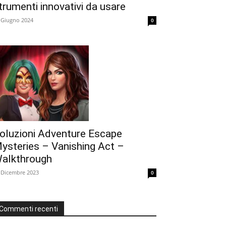
trumenti innovativi da usare
 Giugno 2024
0
oluzioni Adventure Escape
ysteries – Vanishing Act –
alkthrough
 Dicembre 2023
0
Commenti recenti