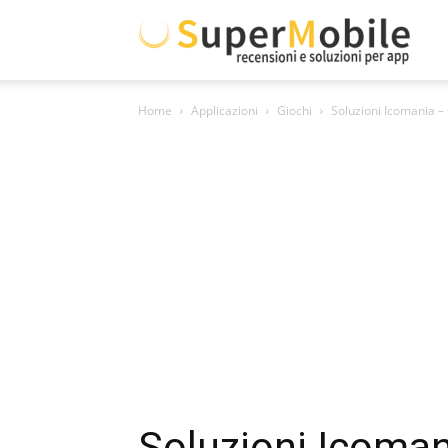
Supe
Home
Applicazioni
Giochi
Soluzioni Icomania – 
Mobil
Soluzioni Icomani