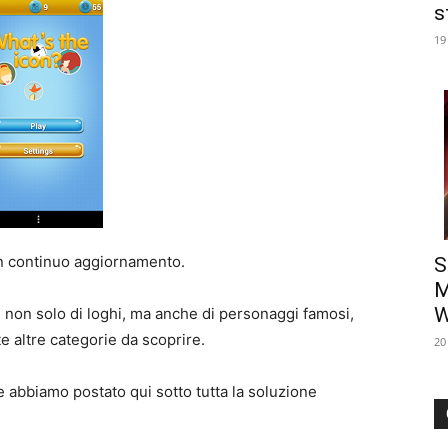
s
19
i in continuo aggiornamento.
S
M
W
 non solo di loghi, ma anche di personaggi famosi,
nte altre categorie da scoprire.
20
le abbiamo postato qui sotto tutta la soluzione