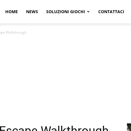
r
HOME
NEWS
SOLUZIONI GIOCHI
CONTATTACI
cape Walkthrough
e
r Escape Walkthrough