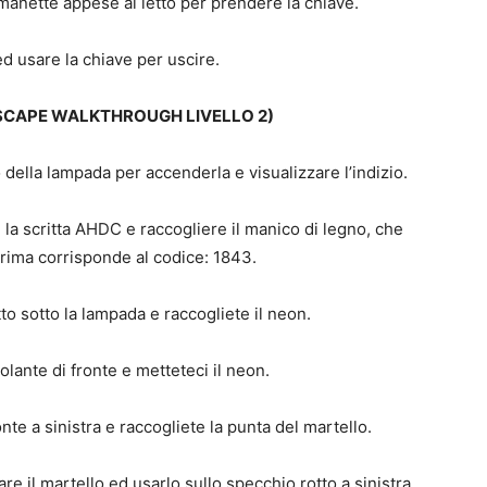
manette appese al letto per prendere la chiave.
d usare la chiave per uscire.
SCAPE WALKTHROUGH LIVELLO 2)
lo della lampada per accenderla e visualizzare l’indizio.
e la scritta AHDC e raccogliere il manico di legno, che
prima corrisponde al codice: 1843.
tto sotto la lampada e raccogliete il neon.
olante di fronte e metteteci il neon.
onte a sinistra e raccogliete la punta del martello.
e il martello ed usarlo sullo specchio rotto a sinistra