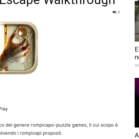
0
E
n
18
Play
oco del genere rompicapo-puzzle games, il cui scopo è
solvendo i rompicapi proposti.
A