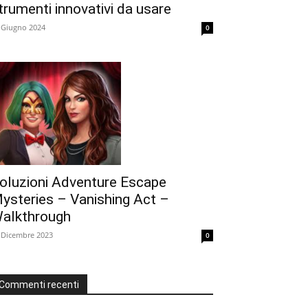
trumenti innovativi da usare
 Giugno 2024
0
oluzioni Adventure Escape
ysteries – Vanishing Act –
alkthrough
 Dicembre 2023
0
Commenti recenti