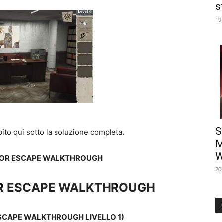
s
19
S
ubito qui sotto la soluzione completa.
M
W
ROR ESCAPE WALKTHROUGH
20
R ESCAPE WALKTHROUGH
SCAPE WALKTHROUGH LIVELLO 1)