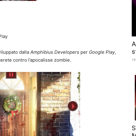
Play
A
s
iluppato dalla
Amphibius Developers
per
Google Play
,
tterete contro l’apocalisse zombie.
19
S
M