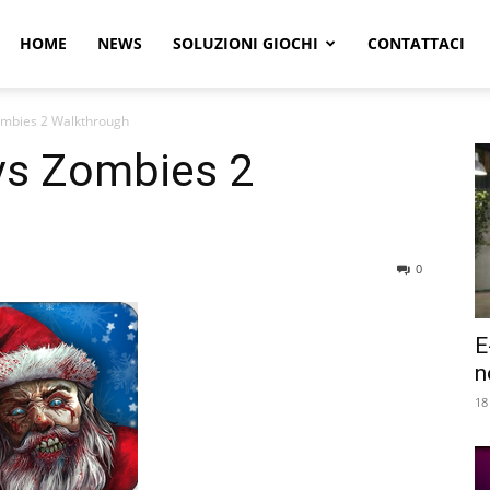
r
HOME
NEWS
SOLUZIONI GIOCHI
CONTATTACI
Zombies 2 Walkthrough
e
vs Zombies 2
0
E
n
18