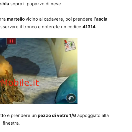
o blu
sopra il pupazzo di neve.
erra
martello
vicino al cadavere, poi prendere l
‘ascia
i osservare il tronco e noterete un codice
41314
.
etto e prendere un
pezzo di vetro 1/6
appoggiato alla
finestra.