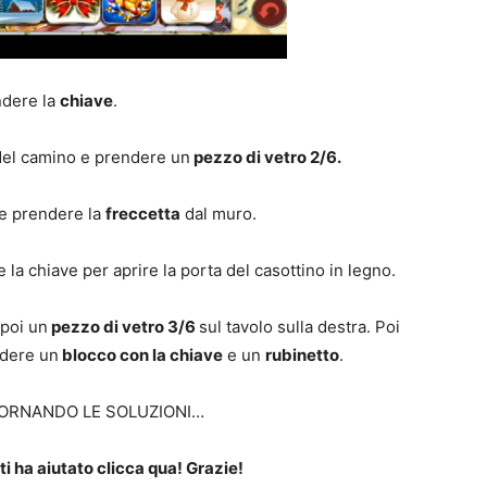
dere la
chiave
.
del camino e prendere un
pezzo di vetro 2/6.
 e prendere la
freccetta
dal muro.
 la chiave per aprire la porta del casottino in legno.
 poi un
pezzo di vetro 3/6
sul tavolo sulla destra. Poi
ndere un
blocco con la chiave
e un
rubinetto
.
ORNANDO LE SOLUZIONI…
i ha aiutato clicca qua! Grazie!