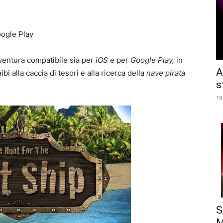
ogle Play
ventura compatibile sia per
iOS
e per
Google Play,
in
A
i alla caccia di tesori e alla ricerca della
nave pirata
s
19
S
M