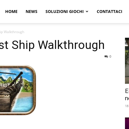
r
HOME
NEWS
SOLUZIONI GIOCHI
CONTATTACI
hip Walkthrough
e
st Ship Walkthrough
0
E
n
18