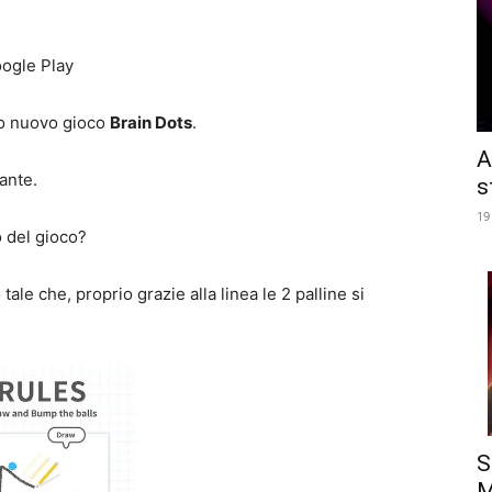
ogle Play
to nuovo gioco
Brain Dots
.
A
mante.
s
19
 del gioco?
ale che, proprio grazie alla linea le 2 palline si
S
M