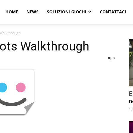
r
HOME
NEWS
SOLUZIONI GIOCHI
CONTATTACI
 Walkthrough
e
Dots Walkthrough
0
E
n
18