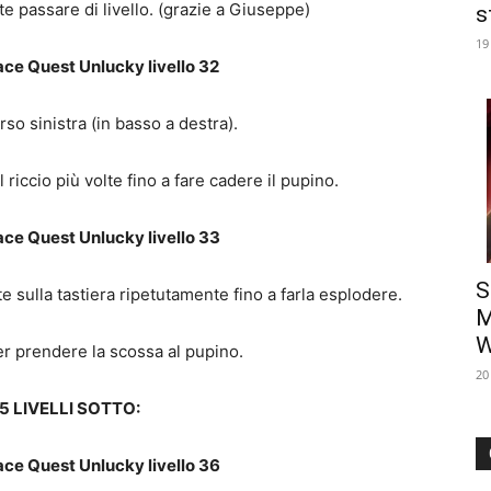
te passare di livello. (grazie a Giuseppe)
s
19
ace Quest Unlucky livello 32
rso sinistra (in basso a destra).
 riccio più volte fino a fare cadere il pupino.
ace Quest Unlucky livello 33
S
ate sulla tastiera ripetutamente fino a farla esplodere.
M
W
 per prendere la scossa al pupino.
20
5 LIVELLI SOTTO:
ace Quest Unlucky livello 36