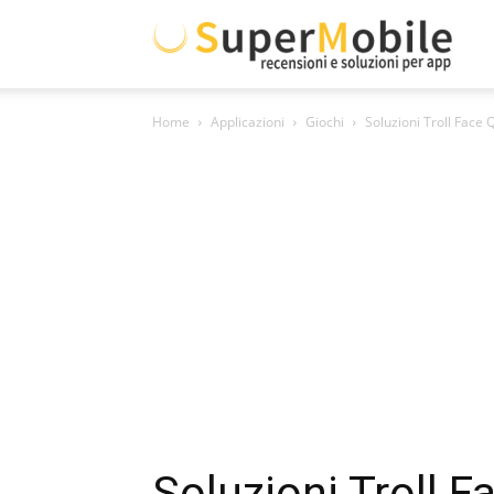
Supe
Home
Applicazioni
Giochi
Soluzioni Troll Face 
Mobil
Soluzioni Troll 