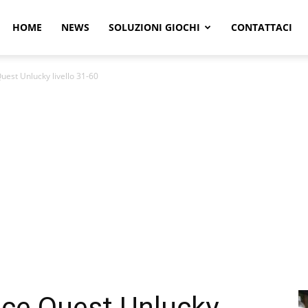
r
HOME
NEWS
SOLUZIONI GIOCHI
CONTATTACI
Quest Unlucky livello 31-60
e
Face Quest Unlucky