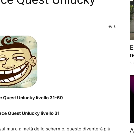
8
E
n
18
ce Quest Unlucky livello 31-60
ace Quest Unlucky livello 31
e sul muro a metà dello schermo, questo diventerà più
A