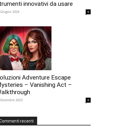
trumenti innovativi da usare
 Giugno 2024
0
oluzioni Adventure Escape
ysteries – Vanishing Act –
alkthrough
 Dicembre 2023
0
Commenti recenti