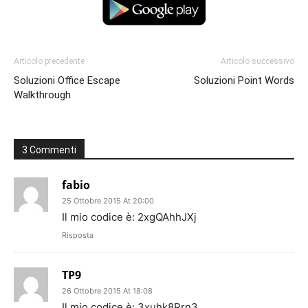
Articolo precedente
Articolo successivo
Soluzioni Office Escape
Soluzioni Point Words
Walkthrough
3 Commenti
fabio
25 Ottobre 2015 At 20:00
Il mio codice è: 2xgQAhhJXj
Risposta
TP9
26 Ottobre 2015 At 18:08
Il mio codice è: 3xuhk8Rrn3