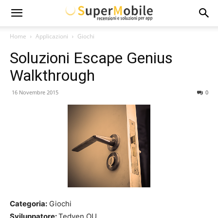
Super
Home
Applicazioni
Giochi
Soluzioni Escape Genius
Mobile
Walkthrough
16 Novembre 2015
0
Categoria:
Giochi
Sviluppatore:
Tedven OU