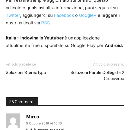
Per restare sempre aggiornato sul tema di questo
articolo o qualsiasi altra informazione, puoi seguirci su
Twitter
, aggiungerci su
Facebook
o
Google+
e leggere i
nostri articoli via
RSS
.
Italia – Indovina lo Youtuber
è un’applicazione
attualmente free disponibile su Google Play per
Android.
Articolo precedente
Articolo successivo
Soluzioni Stereotypo
Soluzioni Parole Collegate 2
Cruciverba
35 Commenti
Mirco
9 Ottobre 2016 At 10:16