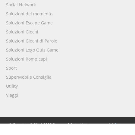
Social Network
Soluzioni del momento
Soluzioni Escape Game
Soluzioni Giochi
Soluzioni Giochi di Parole
Soluzioni Logo Quiz Game
Soluzioni Rompicapi
Sport
SuperMobile Consiglia
Utility
Viaggi
© Copyright © 2016-2022 Supermobile.it. All rights reserved. |
Privacy
Policy
|
Cookie Policy