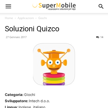
Super
Home
Applicazioni
Giochi
Soluzioni Quizco
Mobile
27 Gennaio 2017
14
Categoria:
Giochi
Sviluppatore:
Intech d.o.o.
Lingua:
Inglese, italiano