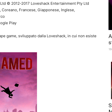
 Ltd © 2012-2017 Loveshack Entertainment Pty Ltd
o, Coreano, Francese, Giapponese, Inglese,
rco
ogle Play
A
pe game, sviluppato dalla Loveshack, in cui non esiste
s
19
S
M