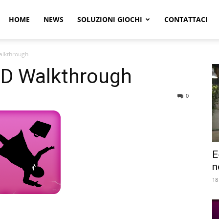
r
HOME
NEWS
SOLUZIONI GIOCHI
CONTATTACI
alkthrough
e
ED Walkthrough
0
E
n
18