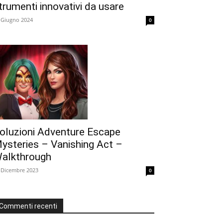
trumenti innovativi da usare
 Giugno 2024
0
oluzioni Adventure Escape
ysteries – Vanishing Act –
alkthrough
 Dicembre 2023
0
Commenti recenti