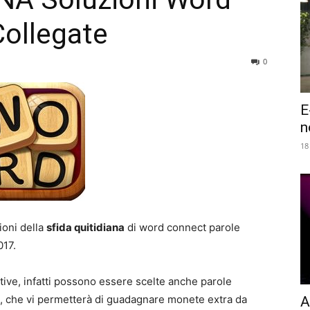
Collegate
0
E
n
18
ioni della
sfida quitidiana
di word connect parole
017.
tive, infatti possono essere scelte anche parole
e, che vi permetterà di guadagnare monete extra da
A