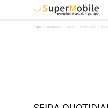
Supe
Home
Applicazioni
Giochi
SFIDA QUOTIDIANA So
Mobil
SFIDA QUOTIDIA