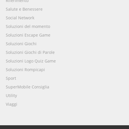
Riferimento
Salute e Benessere
Social Network
Soluzioni del momento
Soluzioni Escape Game
Soluzioni Giochi
Soluzioni Giochi di Parole
Soluzioni Logo Quiz Game
Soluzioni Rompicapi
Sport
SuperMobile Consiglia
Utility
Viaggi