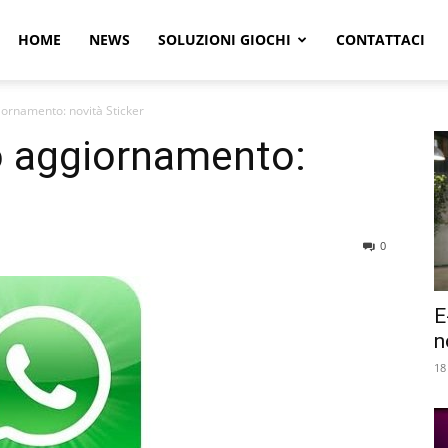
r
HOME
NEWS
SOLUZIONI GIOCHI
CONTATTACI
rnamento: novità Sticker
e
 aggiornamento:
0
E
n
18