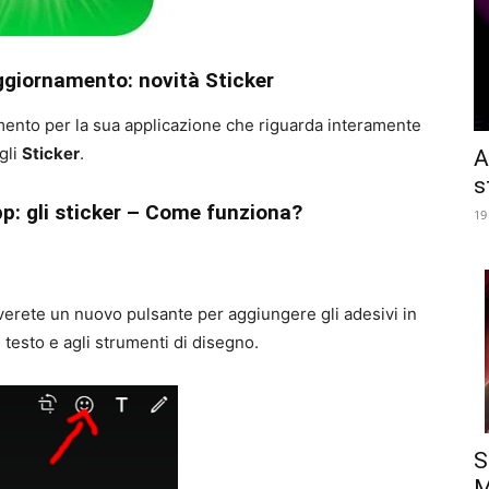
iornamento: novità Sticker
mento per la sua applicazione che riguarda interamente
gli
Sticker
.
A
s
p: gli sticker – Come funziona?
19
verete un nuovo pulsante per aggiungere gli adesivi in
l testo e agli strumenti di disegno.
S
M