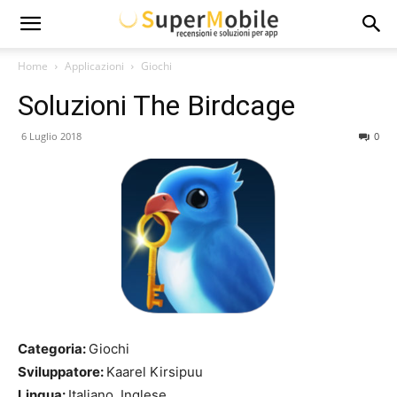
Super
Home
Applicazioni
Giochi
Soluzioni The Birdcage
Mobile
6 Luglio 2018
0
Categoria:
Giochi
Sviluppatore:
Kaarel Kirsipuu
Lingua:
Italiano, Inglese