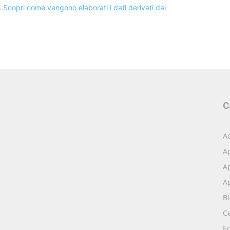
.
Scopri come vengono elaborati i dati derivati dai
C
Ac
A
Ap
Ap
B
Ce
E