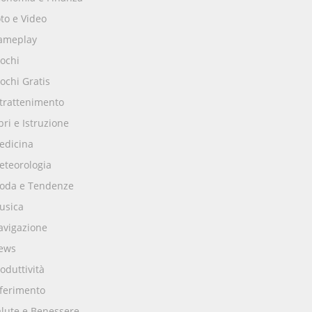
to e Video
ameplay
ochi
ochi Gratis
ntrattenimento
bri e Istruzione
edicina
eteorologia
oda e Tendenze
usica
avigazione
ews
oduttività
iferimento
alute e Benessere