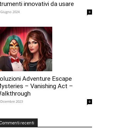
trumenti innovativi da usare
 Giugno 2024
0
oluzioni Adventure Escape
ysteries – Vanishing Act –
alkthrough
 Dicembre 2023
0
Commenti recenti