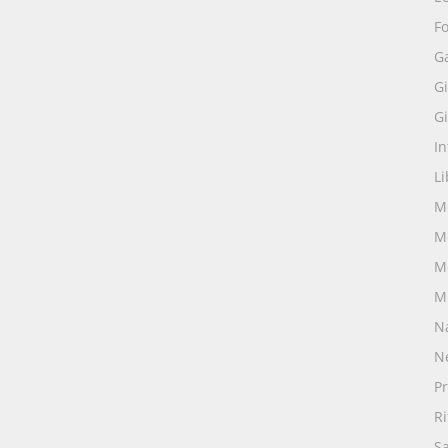
Fo
G
Gi
Gi
I
Li
M
M
M
M
N
N
Pr
R
S