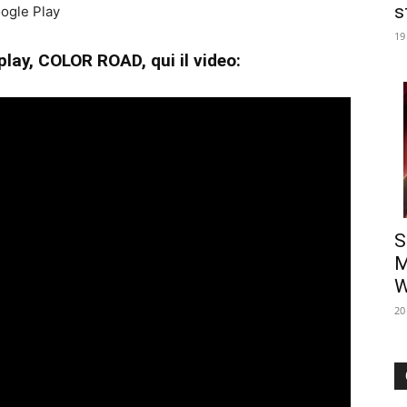
s
ogle Play
19
lay, COLOR ROAD, qui il video:
S
M
W
20