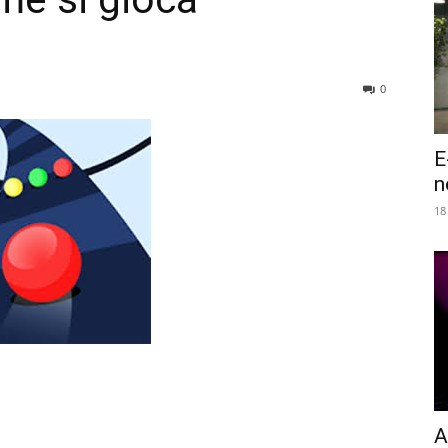
0
E
n
18
A