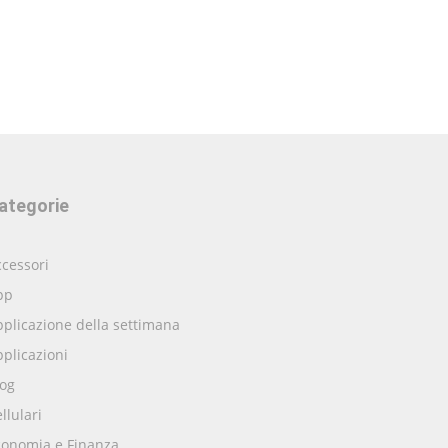
ategorie
cessori
pp
plicazione della settimana
plicazioni
log
llulari
conomia e Finanza