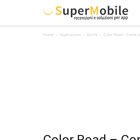
Supe
Home
Applicazioni
Giochi
Color Road – Come s
Mobil
Color Road – Co