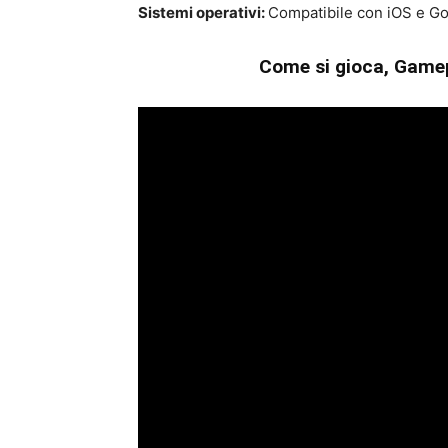
Sistemi operativi:
Compatibile con iOS e Go
Come si gioca, Gamep