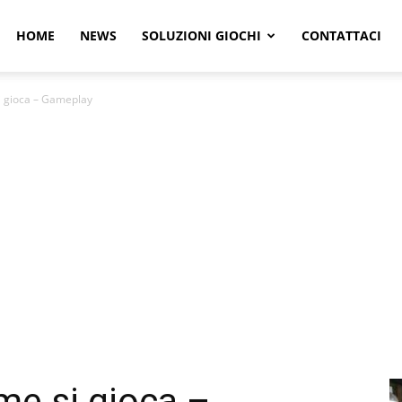
r
HOME
NEWS
SOLUZIONI GIOCHI
CONTATTACI
i gioca – Gameplay
e
me si gioca –